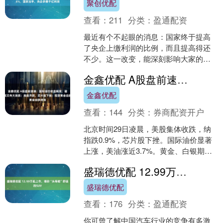
聚创优配
查看：
211
分类：
盈通配资
最近有个不起眼的消息：国家终于提高
了央企上缴利润的比例，而且提高得还
不少。这一改变，能深刻影响大家的养
老、医保、就业甚至理财。 直接给大家
金鑫优配 A股盘前速递：国际油价收盘飙涨；霍尔木兹又传大消息；美股齐跌，芯片股下挫；现货黄金由跌转涨
看一组数据，看完你就知....
金鑫优配
查看：
144
分类：
券商配资开户
北京时间29日凌晨，美股集体收跌，纳
指跌0.9%，芯片股下挫。国际油价显著
上涨，美油涨近3.7%。黄金、白银期货
价格跳水。券商机构认为，目前技术面
盛瑞德优配 12.99万起上市，堪称“头等舱”舒适的SUV
上，A股仍处于....
盛瑞德优配
查看：
176
分类：
盈通配资
你可曾了解中国汽车行业的竞争有多激