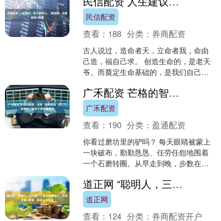
民信配资 人生建议：命不好的人， 再倒霉，也要做到3件事
FIA T....
民信配资
查看：
188
分类：
券商配资
古人说过，造命者天，立命者我，命由
己造，福自己求。 创造生命的，是老天
爷。而奠定生命基础的，是我们自己。
命中的福气，一半看天意，一半看我们
广禾配资 芒格的智慧：没有“系统思维”的人只会瞎忙，这辈子都很难混好
自己。 毕竟，三分天注....
广禾配资
查看：
190
分类：
盈通配资
你看过磨坊里的驴吗？ 每天眼睛被蒙上
一块破布，勤勤恳恳、任劳任怨地围着
一个石磨转圈。从早走到晚，步数在它
的动物圈里绝对能排第一，妥妥的绿泡
道正网 “聪明人，三不管”：真正聪明的人，从来不管3件事，很多人不知道
圈步数排行榜冠军。 但....
道正网
查看：
124
分类：
券商配资开户