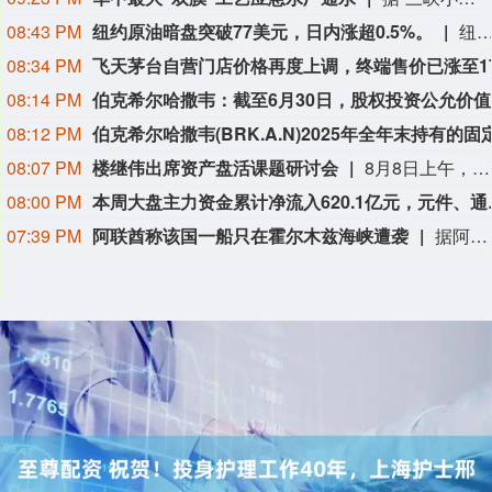
08:43 PM
纽约原油暗盘突破77美元，日内涨超0.5%。
纽约原油暗盘突破77美元，日内涨超0.
08:34 PM
08:14 PM
伯克希尔
08:12 PM
08:07 PM
楼继伟出席资产盘活课题研讨会
8月8日上午，全球财富管理论坛在京召开“地方国有存量资产盘活进展、难点与策略”课题研讨会，楼继伟出席会议并做总结发言。楼继伟在发言中表示，盘活国有资产既是近期的当务之急，也是一项长期性的战略任务。当前我国GDP平减指数阶段性承压走低，财政维持紧平衡格局的压力持续攀升；我国税收结构以间接税为主体，税收收入增速显著弱于名义GDP增速，财政内生增收动能受限。叠加土地财政收入大幅收缩，地方隐性债务化解、长期限国债常态化发行带来的利息支出刚性上涨，收支两端压力持续凸显。综合多重现实约束来看，国有存量资产盘活并非短期应急手段，而是一项需要常态化、长效化推进的重点工作。（全球财富管理论坛）
08:00 PM
本周大盘主力资金累计净流入
07:39 PM
阿联酋称该国一船只在霍尔木兹海峡遭袭
据阿联酋通讯社8月8日报道，阿布扎比国家石油公司证实，该公司一艘船只当天凌晨在通过霍尔木兹海峡时遭导弹袭击。阿布扎比国家石油公司说，袭击未造成人员受伤，目前局面可控。该公司并未提供遭袭船只具体类型、导弹来源以及船只受损情况等更多细节。（新华社）