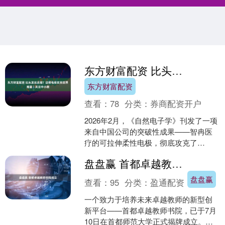
东方财富配资 比头发丝还细！这根电极攻克世界难题｜关注中小微
东方财富配资
查看：
78
分类：
券商配资开户
2026年2月，《自然电子学》刊发了一项
来自中国公司的突破性成果——智冉医
疗的可拉伸柔性电极，彻底攻克了
Neuralink的线性柔性电极因无法适应大
盘盘赢 首都卓越教师书院成立
脑搏动导致电....
盘盘赢
查看：
95
分类：
盈通配资
一个致力于培养未来卓越教师的新型创
新平台——首都卓越教师书院，已于7月
10日在首都师范大学正式揭牌成立。同