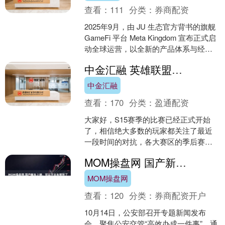
查看：
111
分类：
券商配资
2025年9月，由 JU 生态官方背书的旗舰
GameFi 平台 Meta Kingdom 宣布正式启
动全球运营，以全新的产品体系与经济
模型，致力于重塑链游行业....
中金汇融 英雄联盟紧急加强芸阿娜火了，韩服胜率倒数第一，创可贴粘大动脉
中金汇融
查看：
170
分类：
盈通配资
大家好，S15赛季的比赛已经正式开始
了，相信绝大多数的玩家都关注了最近
一段时间的对抗，各大赛区的季后赛都
在紧张激烈的进行中。前一段时间，新
MOM操盘网 国产新车上牌，可以不去车管所了，“线上半小时内办结”！纯进口小客车暂时不支持
英雄芸阿娜成为了全球玩....
MOM操盘网
查看：
120
分类：
券商配资开户
10月14日，公安部召开专题新闻发布
会，聚焦公安交管“高效办成一件事”，通