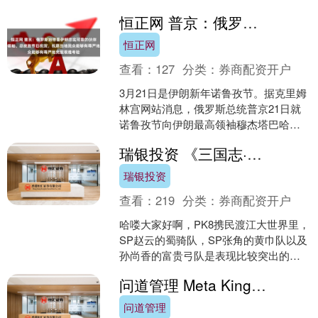
靠核反应堆保持长久高效，俄罗斯用老
恒正网 普京：俄罗斯始终是伊朗忠实可靠的伙伴，向伊朗最高领袖、总统致节日祝贺，祝愿当地民众能够有尊严地克服艰难考验
式锅炉维持基本运转，中国....
恒正网
查看：
127
分类：
券商配资开户
3月21日是伊朗新年诺鲁孜节。据克里姆
林宫网站消息，俄罗斯总统普京21日就
诺鲁孜节向伊朗最高领袖穆杰塔巴哈梅
内伊和总统佩泽希齐扬致以节日祝贺。
瑞银投资 《三国志·战棋版》SP赵云强势阵容及克制阵容解析，5锦囊轻松拿捏
普京表示，在当前....
瑞银投资
查看：
219
分类：
券商配资开户
哈喽大家好啊，PK8携民渡江大世界里，
SP赵云的蜀骑队，SP张角的黄巾队以及
孙尚香的富贵弓队是表现比较突出的三
队。从今天开始，随风会解析这三个武
问道管理 Meta Kingdom 正式全球亮相，JU 生态旗舰 GameFi 平台重塑链游新范式
将的强势阵容、应....
问道管理