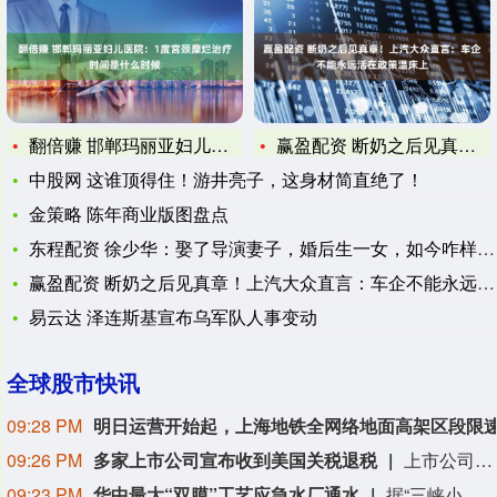
翻倍赚 邯郸玛丽亚妇儿医院：1度宫颈糜烂治疗时间是什么时候
赢盈配资 断奶之后见真章！上汽大众直言：车企不能永远活在政策
中股网 这谁顶得住！游井亮子，这身材简直绝了！
金策略 陈年商业版图盘点
东程配资 徐少华：娶了导演妻子，婚后生一女，如今咋样了？
赢盈配资 断奶之后见真章！上汽大众直言：车企不能永远活在政策
易云达 泽连斯基宣布乌军队人事变动
全球股市快讯
09:28 PM
09:26 PM
多家上市公司宣布收到美国关税退税
上市公司公告显示，自7月以来，多家公司宣布已经收到美国关税退税。根据美国最高法院今年2月裁定，《国际紧急经济权力法》不授权总统征收大规模关税。美国国际贸易法院随后下令海关办理相关退款。海关与边境保护局4月20日启动第一阶段退款工作，首批退款于5月11日前后发放。美国海关与边境保护局官员本月4日披露的信息显示，截至7月底，该部门已处理完毕约1000亿美元关税的退款流程并把相关信息提供给财政部用于付款。（中新社）
09:23 PM
华中最大“双膜”工艺应急水厂通水
据“三峡小微”公众号消息，8月8日，由三峡集团所属长江环保集团、武汉市水务集团等共同投资建设的华中地区规模最大的“双膜”工艺应急水厂——武汉梁子湖应急水厂并网通水，标志着武汉市江南区域正式构建起“一江一湖”双水源互为备援、灵活调度的供水新格局，为片区660万市民用水安全提供坚实保障。