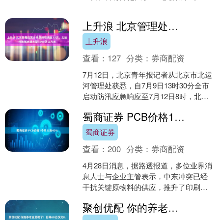
日，来自北京大学、清华大学、中国人
民大学等在京“双一流....
上升浪 北京管理处累计开展闸坝调度33次，北运河流域出境水量3690万立方米
上升浪
查看：
127
分类：
券商配资
7月12日，北京青年报记者从北京市北运
河管理处获悉，自7月9日13时30分全市
启动防汛应急响应至7月12日8时，北运
河管理处应急响应状态已持续60余小
蜀商证券 PCB价格1个月大涨40%
时。 据介....
蜀商证券
查看：
200
分类：
券商配资
4月28日消息，据路透报道，多位业界消
息人士与企业主管表示，中东冲突已经
干扰关键原物料的供应，推升了印刷电
路板（PCB）价格。 报道称，伊朗在今
聚创优配 你的养老金更稳了！日赚68亿仅交8.6%，国家出手，央企多缴千亿利润
年4月初对沙特阿....