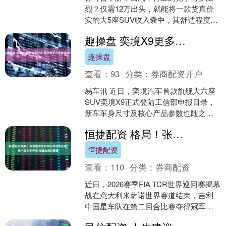
烈？仅需12万出头，就能将一款货真价
实的大5座SUV收入囊中，其舒适程度堪
比头等舱，这般情形，你敢相信吗？今
趣操盘 奕境X9更多信息公布 预计将于三季度正式上市
日要为大家推介的这....
趣操盘
查看：
93
分类：
券商配资开户
易车讯 近日，奕境汽车首款旗舰大六座
SUV奕境X9正式登陆工信部申报目录，
新车车身尺寸及核心产品参数也随之曝
光，新车将推出后驱和四驱双版本，预
恒捷配资 格局！张雪祝贺吉利车队夺世界冠军：用中国车手夺冠 分量比我们更重
计将于2026年三....
恒捷配资
查看：
110
分类：
券商配资
近日，2026赛季FIA TCR世界巡回赛揭幕
战在意大利米萨诺世界赛道结束，吉利
中国星车队在第二回合比赛夺得冠军，
对此，张雪机车创始人张雪表示祝贺。