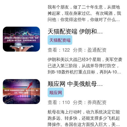
我有个朋友，做了二十年生意，从摆地
摊起家，现在身家过亿。 有次喝酒，我
问他：你觉得这些年，你做对了什么？
他想了一下说：很多事，我都没有管。
天猫配资端 伊朗和美以大战已经3个星期，美军空袭已进入第三阶段，从战斧导弹打防空
我愣了一下：不管？....
天猫配资端
查看：
122
分类：
盈通配资
伊朗和美以大战已经3个星期，美军空袭
已进入第三阶段，从战斧导弹打防空，
到B-1B轰炸机打重点目标，再到A-10雷
电攻击机沿伊朗海岸扫荡小船和导弹发
顺应网 中美俄航母马力对比：美28万马力，俄20万，中国令人咂舌
射架。 在战争....
顺应网
查看：
110
分类：
券商配资
航母在海上行动时，动力系统决定它能
跑多远、转多快，还能支撑多少飞机起
降操作。各国在这方面投入巨大，美国