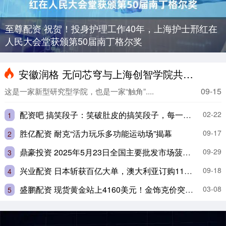
至尊配资 祝贺！投身护理工作40年，上海护士邢红在
人民大会堂获颁第50届南丁格尔奖
安徽润格 无问芯穹与上海创智学院共建院企联合实验室，聚焦端侧智能创新课题
09-15
这是一家新型研究型学院，也是一家“触角”....
配资吧 搞笑段子：笑破肚皮的搞笑段子，每一个段子都在笑点上，承包了我所有的快乐
02-22
1
胜亿配资 耐克“活力玩乐多功能运动场”揭幕
09-17
2
鼎豪投资 2025年5月23日全国主要批发市场菠萝蜜价格行情
09-29
3
兴业配资 日本斩获百亿大单，澳大利亚订购11艘SEA3000，搅动亚太军事平衡
09-18
4
盛鹏配资 现货黄金站上4160美元！金饰克价突破1200元，专家：短期或有回调
03-08
5