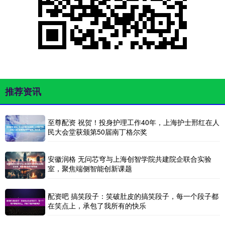
推荐资讯
至尊配资 祝贺！投身护理工作40年，上海护士邢红在人
民大会堂获颁第50届南丁格尔奖
安徽润格 无问芯穹与上海创智学院共建院企联合实验
室，聚焦端侧智能创新课题
配资吧 搞笑段子：笑破肚皮的搞笑段子，每一个段子都
在笑点上，承包了我所有的快乐