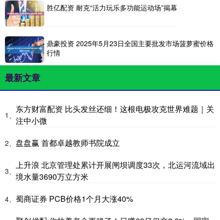
胜亿配资 耐克“活力玩乐多功能运动场”揭幕
鼎豪投资 2025年5月23日全国主要批发市场菠萝蜜价格
行情
最新文章
东方财富配资 比头发丝还细！这根电极攻克世界难题｜关
1、
注中小微
盘盘赢 首都卓越教师书院成立
2、
上升浪 北京管理处累计开展闸坝调度33次，北运河流域出
3、
境水量3690万立方米
蜀商证券 PCB价格1个月大涨40%
4、