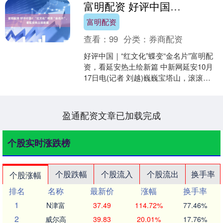
富明配资 好评中国｜“红文化”蝶变“金名片”，看延安热土绘新篇
富明配资
查看：
99
分类：
券商配资
好评中国｜“红文化”蝶变“金名片”富明配
资，看延安热土绘新篇 中新网延安10月
17日电(记者 刘越)巍巍宝塔山，滚滚延
河水。当“几回回梦里回延安”的诗句照进
现实....
盈通配资文章已加载完成
个股实时涨跌榜
个股跌幅
个股流入
个股流出
换手率
个股涨幅
排名
名称
最新价
涨幅
换手率
1
N津富
37.49
114.72%
77.46%
2
威尔高
39.83
20.01%
17.76%