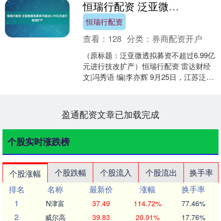
恒瑞行配资 泛亚微透拟募资不超过6.99亿元进行技改扩产
恒瑞行配资
查看：
128
分类：
券商配资开户
（原标题：泛亚微透拟募资不超过6.99亿
元进行技改扩产）恒瑞行配资 雷达财经
文|冯秀语 编|李亦辉 9月25日，江苏泛亚
微透科技股份有限公司（证券简称：泛
亚微....
盈通配资文章已加载完成
个股实时涨跌榜
个股跌幅
个股流入
个股流出
换手率
个股涨幅
排名
名称
最新价
涨幅
换手率
1
N津富
37.49
114.72%
77.46%
2
威尔高
39.83
20.01%
17.76%