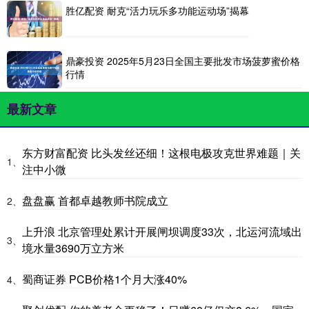
胜亿配资 耐克“活力玩乐多功能运动场”揭幕
鼎豪投资 2025年5月23日全国主要批发市场菠萝蜜价格
行情
最新文章
东方财富配资 比头发丝还细！这根电极攻克世界难题｜关
1、
注中小微
盘盘赢 首都卓越教师书院成立
2、
上升浪 北京管理处累计开展闸坝调度33次，北运河流域出
3、
境水量3690万立方米
蜀商证券 PCB价格1个月大涨40%
4、