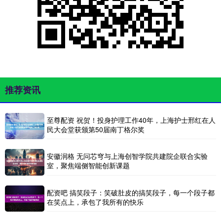
推荐资讯
至尊配资 祝贺！投身护理工作40年，上海护士邢红在人
民大会堂获颁第50届南丁格尔奖
安徽润格 无问芯穹与上海创智学院共建院企联合实验
室，聚焦端侧智能创新课题
配资吧 搞笑段子：笑破肚皮的搞笑段子，每一个段子都
在笑点上，承包了我所有的快乐