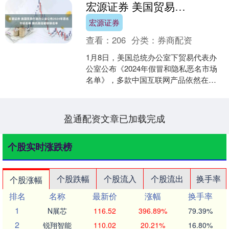
宏源证券 美国贸易代表办公室公布2024年恶名市场名单 腾讯微信被移除名单
宏源证券
查看：
206
分类：
券商配资
1月8日，美国总统办公室下贸易代表办
公室公布《2024年假冒和隐私恶名市场
名单》，多款中国互联网产品依然在
列。曾上过名单的腾讯微信此次从名单
中被移除。 两天前，....
盈通配资文章已加载完成
个股实时涨跌榜
个股跌幅
个股流入
个股流出
换手率
个股涨幅
排名
名称
最新价
涨幅
换手率
1
N展芯
116.52
396.89%
79.39%
2
锐翔智能
110.02
20.21%
16.80%