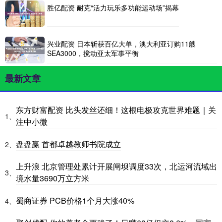
胜亿配资 耐克“活力玩乐多功能运动场”揭幕
兴业配资 日本斩获百亿大单，澳大利亚订购11艘
SEA3000，搅动亚太军事平衡
最新文章
东方财富配资 比头发丝还细！这根电极攻克世界难题｜关
1、
注中小微
盘盘赢 首都卓越教师书院成立
2、
上升浪 北京管理处累计开展闸坝调度33次，北运河流域出
3、
境水量3690万立方米
蜀商证券 PCB价格1个月大涨40%
4、