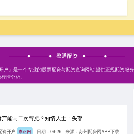
盈通配资
网开户」是一个专业的股票配资与配资查询网站,提供正规配资服
票行情分析。
嘉正网 出手调控母猪产能与二次育肥？知情人士：头部企业已接到通知 利于产业健康发展
配资开户
日期：09-26
来源：苏州配资网APP下载
嘉正网