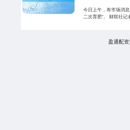
今日上午，有市场消息
二次育肥”。 财联社
部门要求暂停....
盈通配资
上证指数
3900.35
00
-0.01%
21.92
0.