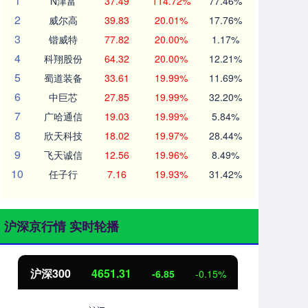
1
N津富
37.49
114.72%
77.46%
2
威尔高
39.83
20.01%
17.76%
3
锴威特
77.82
20.00%
1.17%
4
科翔股份
64.32
20.00%
12.21%
5
蜀道装备
33.61
19.99%
11.69%
6
中巨芯
27.85
19.99%
32.20%
7
广哈通信
19.03
19.99%
5.84%
8
欣天科技
18.02
19.97%
28.44%
9
飞天诚信
12.56
19.96%
8.49%
10
任子行
7.16
19.93%
31.42%
沪深京行情 实时轮播
沪深300
4651.31
北
-6.85
-0.15%