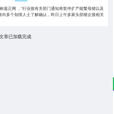
称嘉正网 ，“行业接有关部门通知将暂停扩产能繁母猪以及
记者向多个知情人士了解确认，昨日上午多家头部猪企接相关
文章已加载完成
深证成指
14110.12
57%
-34.08
-0.24%