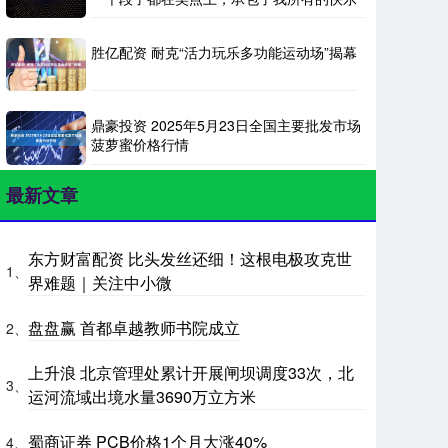
胜亿配资 耐克“活力玩乐多功能运动场”揭幕
鼎豪投资 2025年5月23日全国主要批发市场
菠萝蜜价格行情
最新文章
东方财富配资 比头发丝还细！这根电极攻克世
1、
界难题｜关注中小微
盘盘赢 首都卓越教师书院成立
2、
上升浪 北京管理处累计开展闸坝调度33次，北
3、
运河流域出境水量3690万立方米
蜀商证券 PCB价格1个月大涨40%
4、