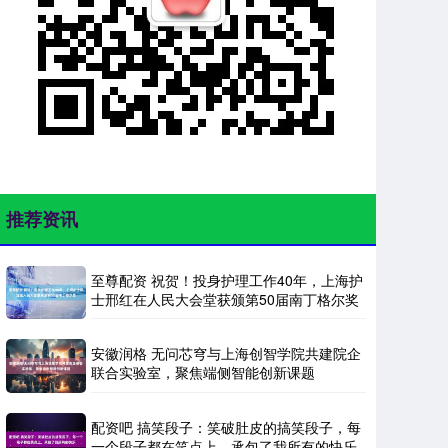
推荐资讯
至尊配资 祝贺！投身护理工作40年，上海护
士邢红在人民大会堂获颁第50届南丁格尔奖
安徽润格 无问芯穹与上海创智学院共建院企
联合实验室，聚焦端侧智能创新课题
配资吧 搞笑段子：笑破肚皮的搞笑段子，每
一个段子都在笑点上，承包了我所有的快乐