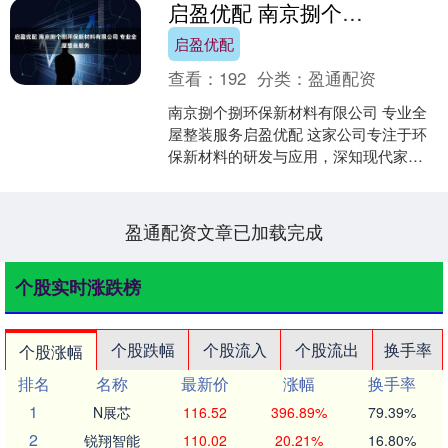
启盈优配 南京捌个捌环保新材料有限公司 专业全屋整装服务
启盈优配
查看：
192
分类：
盈通配资
南京捌个捌环保新材料有限公司 专业全
屋整装服务启盈优配 这家公司专注于环
保新材料的研发与应用，深知现代家庭
对于健康、舒适居住环境的迫切需求。
从基础的墙面材料到地....
盈通配资文章已加载完成
个股实时涨跌榜
个股跌幅
个股流入
个股流出
换手率
个股涨幅
排名
名称
最新价
涨幅
换手率
1
N展芯
116.52
396.89%
79.39%
2
锐翔智能
110.02
20.21%
16.80%