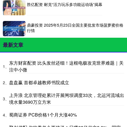
胜亿配资 耐克“活力玩乐多功能运动场”揭幕
鼎豪投资 2025年5月23日全国主要批发市场菠萝蜜价格
行情
最新文章
东方财富配资 比头发丝还细！这根电极攻克世界难题｜关
1、
注中小微
盘盘赢 首都卓越教师书院成立
2、
上升浪 北京管理处累计开展闸坝调度33次，北运河流域出
3、
境水量3690万立方米
蜀商证券 PCB价格1个月大涨40%
4、