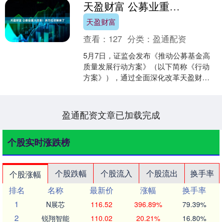
天盈财富 公募业重大改革！多方位详解来了
天盈财富
查看：
127
分类：
盈通配资
5月7日，证监会发布《推动公募基金高
质量发展行动方案》（以下简称《行动
方案》），通过全面深化改革天盈财
富，强化公募基金行业与投资者的利益
绑定，增强公募基金投资行....
盈通配资文章已加载完成
个股实时涨跌榜
个股跌幅
个股流入
个股流出
换手率
个股涨幅
排名
名称
最新价
涨幅
换手率
1
N展芯
116.52
396.89%
79.39%
2
锐翔智能
110.02
20.21%
16.80%