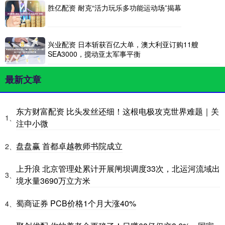
胜亿配资 耐克“活力玩乐多功能运动场”揭幕
兴业配资 日本斩获百亿大单，澳大利亚订购11艘
SEA3000，搅动亚太军事平衡
最新文章
东方财富配资 比头发丝还细！这根电极攻克世界难题｜关
1、
注中小微
盘盘赢 首都卓越教师书院成立
2、
上升浪 北京管理处累计开展闸坝调度33次，北运河流域出
3、
境水量3690万立方米
蜀商证券 PCB价格1个月大涨40%
4、