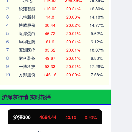
1
N展芯
116.52
396.89%
79.39%
2
锐翔智能
110.02
20.21%
16.80%
3
志特新材
14.8
20.03%
14.18%
4
博腾股份
20.44
20.02%
14.77%
5
近岸蛋白
46.72
20.01%
5.62%
6
毕得医药
61.6
20.01%
6.12%
7
五洲医疗
83.62
20.01%
18.37%
8
耐科装备
49.67
20.01%
6.83%
9
一博科技
53.33
20.01%
17.26%
10
方邦股份
146.16
20.00%
7.68%
沪深京行情 实时轮播
沪深300
4694.44
北
43.13
0.93%