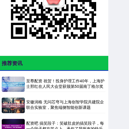
推荐资讯
至尊配资 祝贺！投身护理工作40年，上海护
士邢红在人民大会堂获颁第50届南丁格尔奖
安徽润格 无问芯穹与上海创智学院共建院企
联合实验室，聚焦端侧智能创新课题
配资吧 搞笑段子：笑破肚皮的搞笑段子，每
一个段子都在笑点上，承包了我所有的快乐