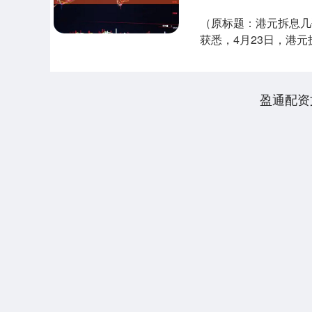
（原标题：港元拆息几
获悉，4月23日，港元
按....
盈通配资
上证指数
3940.04
.40
2.13%
39.68
1.