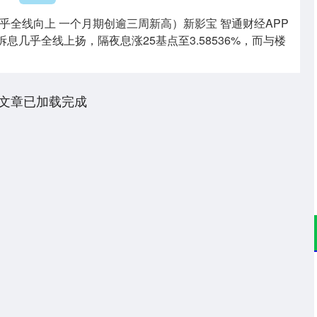
乎全线向上 一个月期创逾三周新高）新影宝 智通财经APP
拆息几乎全线上扬，隔夜息涨25基点至3.58536%，而与楼
文章已加载完成
深证成指
14311.01
02%
200.89
1.42%