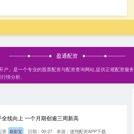
盈通配资
网开户」是一个专业的股票配资与配资查询网站,提供正规配资服
票行情分析。
乎全线向上 一个月期创逾三周新高
配资
日期：09-27
来源：捷翔配资APP下载
新影宝