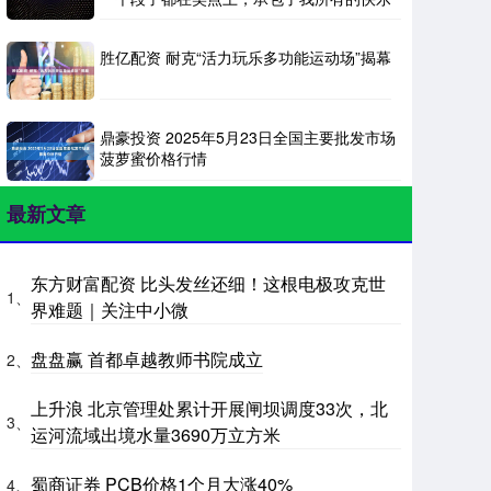
胜亿配资 耐克“活力玩乐多功能运动场”揭幕
鼎豪投资 2025年5月23日全国主要批发市场
菠萝蜜价格行情
最新文章
东方财富配资 比头发丝还细！这根电极攻克世
1、
界难题｜关注中小微
盘盘赢 首都卓越教师书院成立
2、
上升浪 北京管理处累计开展闸坝调度33次，北
3、
运河流域出境水量3690万立方米
蜀商证券 PCB价格1个月大涨40%
4、