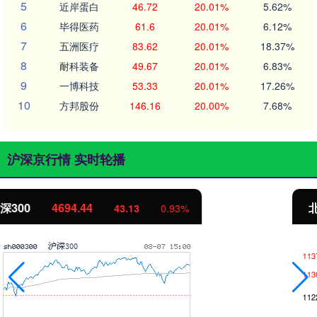
5
近岸蛋白
46.72
20.01%
5.62%
6
毕得医药
61.6
20.01%
6.12%
7
五洲医疗
83.62
20.01%
18.37%
8
耐科装备
49.67
20.01%
6.83%
9
一博科技
53.33
20.01%
17.26%
10
方邦股份
146.16
20.00%
7.68%
沪深京行情 实时轮播
北证50
1134.24
11.37
1.01%