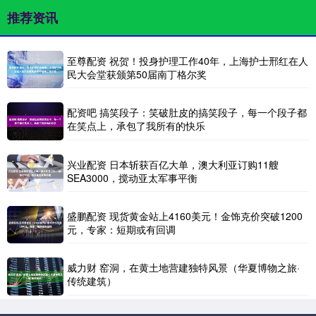
推荐资讯
至尊配资 祝贺！投身护理工作40年，上海护士邢红在人
民大会堂获颁第50届南丁格尔奖
配资吧 搞笑段子：笑破肚皮的搞笑段子，每一个段子都
在笑点上，承包了我所有的快乐
兴业配资 日本斩获百亿大单，澳大利亚订购11艘
SEA3000，搅动亚太军事平衡
盛鹏配资 现货黄金站上4160美元！金饰克价突破1200
元，专家：短期或有回调
威力财 窑洞，在黄土地营建独特风景（华夏博物之旅·
传统建筑）