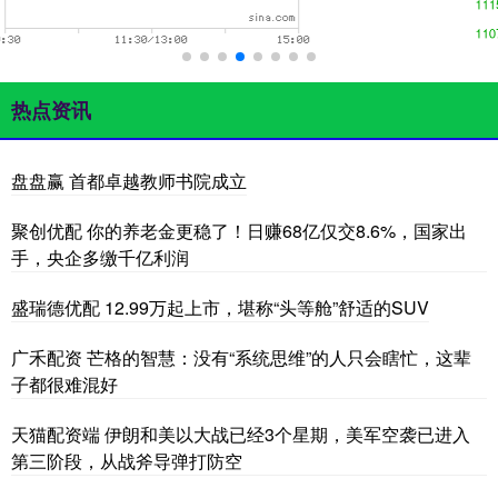
热点资讯
盘盘赢 首都卓越教师书院成立
聚创优配 你的养老金更稳了！日赚68亿仅交8.6%，国家出
手，央企多缴千亿利润
盛瑞德优配 12.99万起上市，堪称“头等舱”舒适的SUV
广禾配资 芒格的智慧：没有“系统思维”的人只会瞎忙，这辈
子都很难混好
天猫配资端 伊朗和美以大战已经3个星期，美军空袭已进入
第三阶段，从战斧导弹打防空