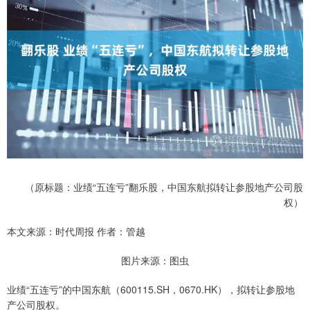
（原标题：业绩“五连亏”翻乐股，中国东航拟转让参股地产公司股
权）
本文来源：时代周报 作者：管越
图片来源：图虫
业绩“五连亏”的中国东航（600115.SH，0670.HK），拟转让参股地
产公司股权。