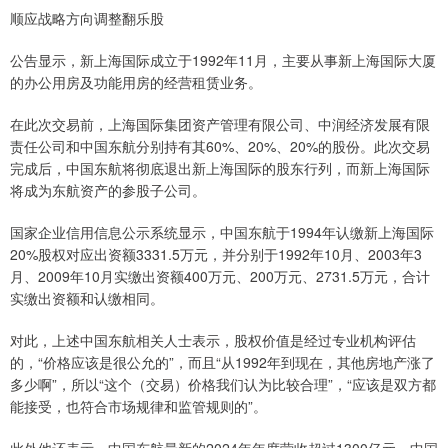
顺应战略方向调整翻乐股
公告显示，新上海国际成立于1992年11月，主要从事新上海国际大厦
的办公用房及功能用房的经营租赁业务。
在此次交易前，上海国际集团资产管理有限公司、中润经济发展有限
责任公司和中国东航分别持有其60%、20%、20%的股份。此次交易
完成后，中国东航将彻底退出新上海国际的股东行列，而新上海国际
将成为东航资产的参股子公司。
国家企业信用信息公示系统显示，中国东航于1994年认缴新上海国际
20%股权对应出资额3331.5万元，并分别于1992年10月、2003年3
月、2009年10月实缴出资额400万元、200万元、2731.5万元，合计
实缴出资额和认缴相同。
对此，上述中国东航相关人士表示，股权价值是经过专业机构评估
的，“价格应该是很公允的”，而且“从1992年到现在，其他房地产涨了
多少啊”，所以“这个（交易）价格我们认为比较合理”，“应该是双方都
能接受，也符合市场规律和监管规则的”。