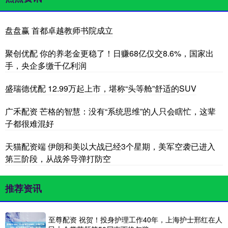
盘盘赢 首都卓越教师书院成立
聚创优配 你的养老金更稳了！日赚68亿仅交8.6%，国家出
手，央企多缴千亿利润
盛瑞德优配 12.99万起上市，堪称“头等舱”舒适的SUV
广禾配资 芒格的智慧：没有“系统思维”的人只会瞎忙，这辈
子都很难混好
天猫配资端 伊朗和美以大战已经3个星期，美军空袭已进入
第三阶段，从战斧导弹打防空
推荐资讯
至尊配资 祝贺！投身护理工作40年，上海护士邢红在人