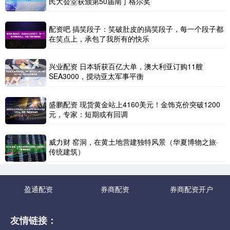
民大会堂获颁第50届南丁格尔奖
配资吧 搞笑段子：笑破肚皮的搞笑段子，每一个段子都
在笑点上，承包了我所有的快乐
兴业配资 日本斩获百亿大单，澳大利亚订购11艘
SEA3000，搅动亚太军事平衡
盛鹏配资 现货黄金站上4160美元！金饰克价突破1200
元，专家：短期或有回调
威力财 窑洞，在黄土地营建独特风景（华夏博物之旅·
传统建筑）
盈通配资
券商配资
券商配资开户
友情链接：