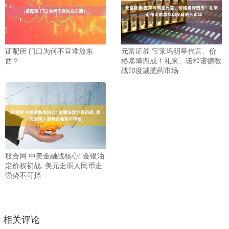
证配所 门口为何不宜堆放东
元富证券 宝莱坞明星代言、价
西？
格暴降四成！礼来、诺和诺德激
战印度减肥药市场
股合网 中美金融战核心: 金银油
定价权初战, 美元走弱人民币走
强势不可挡
相关评论