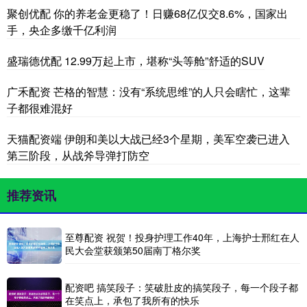
聚创优配 你的养老金更稳了！日赚68亿仅交8.6%，国家出
手，央企多缴千亿利润
盛瑞德优配 12.99万起上市，堪称“头等舱”舒适的SUV
广禾配资 芒格的智慧：没有“系统思维”的人只会瞎忙，这辈
子都很难混好
天猫配资端 伊朗和美以大战已经3个星期，美军空袭已进入
第三阶段，从战斧导弹打防空
推荐资讯
至尊配资 祝贺！投身护理工作40年，上海护士邢红在人
民大会堂获颁第50届南丁格尔奖
配资吧 搞笑段子：笑破肚皮的搞笑段子，每一个段子都
在笑点上，承包了我所有的快乐