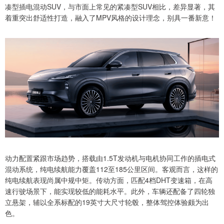
凑型插电混动SUV，与市面上常见的紧凑型SUV相比，差异显著，其
着重突出舒适性打造，融入了MPV风格的设计理念，别具一番新意！
动力配置紧跟市场趋势，搭载由1.5T发动机与电机协同工作的插电式
混动系统，纯电续航能力覆盖112至185公里区间。客观而言，这样的
纯电续航表现尚属中规中矩。传动方面，匹配4档DHT变速箱，在高
速行驶场景下，能实现较低的能耗水平。此外，车辆还配备了四轮独
立悬架，辅以全系标配的19英寸大尺寸轮毂，整体驾控体验颇为出
色。