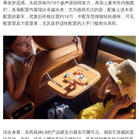
乘坐舒适感。头枕音响与19个扬声器协同发力，再加上豪华车内氛围
灯，各项配置均展现出卓越水准。尤为值得关注的是，配备上述丰富
配置的新车，优惠后价格仅需约14万，中配车型便能轻松拥有，可见
配置普及力度显著，尤其是舒适性配置的入手门槛相当亲民。
综合来看，东风风神L8的产品硬实力着实可圈可点。倘若它搭载的是
比亚迪、吉利，或是小鹏汽车的品牌标识，其市场销量无疑会斩获亮