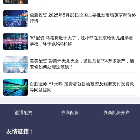
鼎豪投资 2025年5月23日全国主要批发市场菠萝蜜价格
行情
3G配资 马筱梅肚子大了，汪小菲在北京给玥儿姐弟看
学校，终于跟S家和解
美美配资 彭德怀无儿无女，逝世后留下4万多遗产，浦
安修如何处理这笔钱？
百胜证券 ST天喻 投资者就昌喻投资及鲲鹏支付投资款
等问题提问
盈通配资
券商配资
券商配资开户
友情链接：