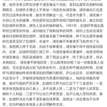
要，他并没有立即告诉妻子浦安修这个消息。直到志愿军在朝鲜站稳
脚跟后，彭德怀才通过人手将这一消息告知浦安修。浦安修自己也是
经历过战争的革命者，她非常理解这一点。可是作为妻子，浦安修十
分担心丈夫的健康，特别是听说志愿军前线只能吃罐头后，她立刻想
到彭德怀的胃病，便托人送去药物和罐头。1951年，彭德怀带领志愿
军经过艰苦的作战，成功稳住了朝鲜战争的局势，组织上也动员浦安
修前往朝鲜探望彭德怀。浦安修克服了种种困难，终于在志愿军修建
的坑道里见到了彭德怀。在途中，浦安修不幸被美军飞机炸伤了头
部。虽然两人终于见面，但由于战事紧张，浦安修不得不很快返回国
内。后来，彭德怀回国汇报工作，与浦安修再次重逢时，他曾深情地
对浦安修说：我应该感谢你，跟了我这么多年，吃了那么多苦，却从
未抱怨过。 浦安修平静地回答：怎么能埋怨你呢？这一切都是敌人造
成的。无论是在战火纷飞的革命年代，还是在和平建设的时期，彭德
怀与浦安修始终保持着深刻的理解与默契。庐山会议后，彭德怀被批
为反党分子，并被错误地指控为里通外国的敌人，他的处境极其艰
难。面对可能的严厉后果，彭德怀立即为自己定下了三条原则：一是
将所有危险揽在自己身上，决不连累人民；二是为了保护人民军队，
牺牲个人利益；三是宁可让自己声誉受损，也不让他人受到伤害。最
终，彭德怀决定与妻子浦安修划清界限。虽然这一决定看似不合常
理，但当时确实有很多人表示理解和支持。