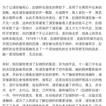
为了让浦安修死心，彭德怀在朋友的帮助下，采用了分离而不往来的
策略。他在浦安修面前切开一颗梨，分成两半，两人各吃一半，寓意
着分梨即分离，从此不再有任何来往。接下来，彭德怀和浦安修一年
只见一次面，这样的安排避免了浦安修被卷入更多的批斗之中。彭德
怀采取了这一苦肉计，从而保护了浦安修。进入六七十年代后，彭德
怀尽管复职，但仍遭遇了不公正的打压。直到他去世，他身上的罪名
始终未能洗清。1974年11月底，彭德怀因病去世，党政军民都为这位
开国元帅的逝世感到悲痛，浦安修当然也不例外。对浦安修而言，彭
德怀的去世意味着她失去了一个深知彼此的丈夫和亲密无间的战友，
她一度深陷痛苦，无法自拔。
幸好，组织最终查清了彭德怀的冤屈，并为他平反。十一届三中全会
的决议犹如春风吹拂，给浦安修带来了些许慰藉。她的精神重新振作
起来，开始专心搜集彭德怀生前的资料。为了确保资料的准确性，浦
安修废寝忘食地查阅资料、做笔记，还亲自前往彭德怀曾战斗过的地
方，进行实地调查。短短两年间，浦安修走遍了井冈山、遵义、赤水
河、会宁、太行山、陕北、兰州等地，最终编写出了《彭德怀自述》
一书。书中内容真实、客观，生动地讲述了彭德怀的一生，出版后迅
速畅销，成为了人民群众了解彭德怀的重要读物。后来，浦安修又撰
写了三本书，讲述彭德怀的生平，还亲自参与制作了历史影片《彭大