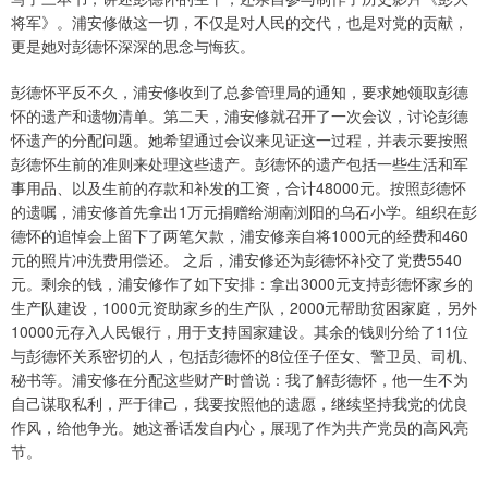
将军》。浦安修做这一切，不仅是对人民的交代，也是对党的贡献，
更是她对彭德怀深深的思念与悔疚。
彭德怀平反不久，浦安修收到了总参管理局的通知，要求她领取彭德
怀的遗产和遗物清单。第二天，浦安修就召开了一次会议，讨论彭德
怀遗产的分配问题。她希望通过会议来见证这一过程，并表示要按照
彭德怀生前的准则来处理这些遗产。彭德怀的遗产包括一些生活和军
事用品、以及生前的存款和补发的工资，合计48000元。按照彭德怀
的遗嘱，浦安修首先拿出1万元捐赠给湖南浏阳的乌石小学。组织在彭
德怀的追悼会上留下了两笔欠款，浦安修亲自将1000元的经费和460
元的照片冲洗费用偿还。 之后，浦安修还为彭德怀补交了党费5540
元。剩余的钱，浦安修作了如下安排：拿出3000元支持彭德怀家乡的
生产队建设，1000元资助家乡的生产队，2000元帮助贫困家庭，另外
10000元存入人民银行，用于支持国家建设。其余的钱则分给了11位
与彭德怀关系密切的人，包括彭德怀的8位侄子侄女、警卫员、司机、
秘书等。浦安修在分配这些财产时曾说：我了解彭德怀，他一生不为
自己谋取私利，严于律己，我要按照他的遗愿，继续坚持我党的优良
作风，给他争光。她这番话发自内心，展现了作为共产党员的高风亮
节。