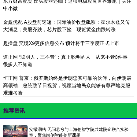
东方财富配资 比头发丝还细！这根电极攻克世界难题｜关注
中小微
金鑫优配 A股盘前速递：国际油价收盘飙涨；霍尔木兹又传
大消息；美股齐跌，芯片股下挫；现货黄金由跌转涨
趣操盘 奕境X9更多信息公布 预计将于三季度正式上市
道正网 “聪明人，三不管”：真正聪明的人，从来不管3件事，
很多人不知道
恒正网 普京：俄罗斯始终是伊朗忠实可靠的伙伴，向伊朗最
高领袖、总统致节日祝贺，祝愿当地民众能够有尊严地克服
艰难考验
推荐资讯
安徽润格 无问芯穹与上海创智学院共建院企联合实验
室，聚焦端侧智能创新课题