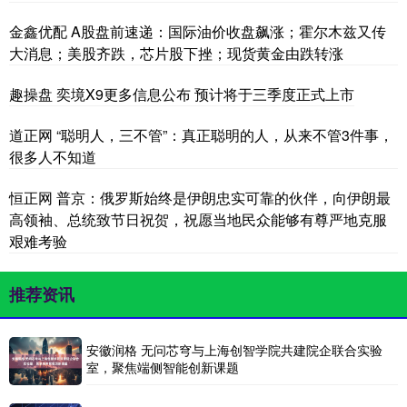
金鑫优配 A股盘前速递：国际油价收盘飙涨；霍尔木兹又传
大消息；美股齐跌，芯片股下挫；现货黄金由跌转涨
趣操盘 奕境X9更多信息公布 预计将于三季度正式上市
道正网 “聪明人，三不管”：真正聪明的人，从来不管3件事，
很多人不知道
恒正网 普京：俄罗斯始终是伊朗忠实可靠的伙伴，向伊朗最
高领袖、总统致节日祝贺，祝愿当地民众能够有尊严地克服
艰难考验
推荐资讯
安徽润格 无问芯穹与上海创智学院共建院企联合实验
室，聚焦端侧智能创新课题