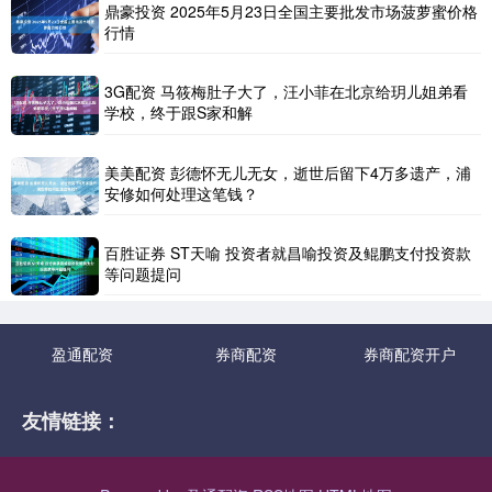
鼎豪投资 2025年5月23日全国主要批发市场菠萝蜜价格
行情
3G配资 马筱梅肚子大了，汪小菲在北京给玥儿姐弟看
学校，终于跟S家和解
美美配资 彭德怀无儿无女，逝世后留下4万多遗产，浦
安修如何处理这笔钱？
百胜证券 ST天喻 投资者就昌喻投资及鲲鹏支付投资款
等问题提问
盈通配资
券商配资
券商配资开户
友情链接：