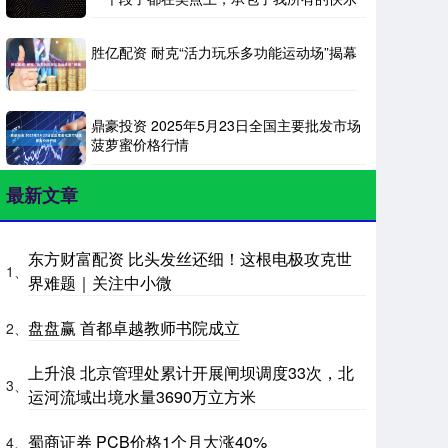
胜亿配资 耐克“活力玩乐多功能运动场”揭幕
鼎豪投资 2025年5月23日全国主要批发市场
菠萝蜜价格行情
最新文章
东方财富配资 比头发丝还细！这根电极攻克世
1、
界难题｜关注中小微
盘盘赢 首都卓越教师书院成立
2、
上升浪 北京管理处累计开展闸坝调度33次，北
3、
运河流域出境水量3690万立方米
蜀商证券 PCB价格1个月大涨40%
4、