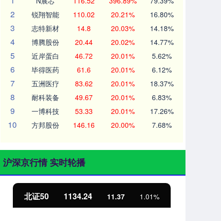
1
N展芯
116.52
396.89%
79.39%
2
锐翔智能
110.02
20.21%
16.80%
3
志特新材
14.8
20.03%
14.18%
4
博腾股份
20.44
20.02%
14.77%
5
近岸蛋白
46.72
20.01%
5.62%
6
毕得医药
61.6
20.01%
6.12%
7
五洲医疗
83.62
20.01%
18.37%
8
耐科装备
49.67
20.01%
6.83%
9
一博科技
53.33
20.01%
17.26%
10
方邦股份
146.16
20.00%
7.68%
沪深京行情 实时轮播
北证50
1134.24
创
11.37
1.01%