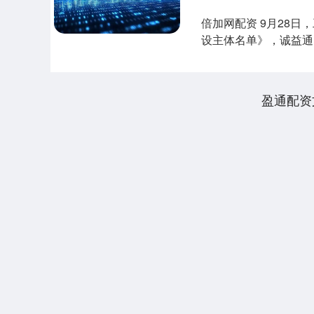
倍加网配资 9月28
设主体名单》，诚益通
领域二十....
盈通配资
深证成指
14311.01
.68
1.02%
200.89
1