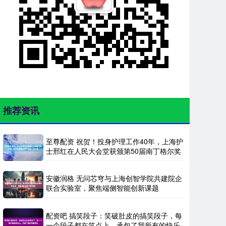
推荐资讯
至尊配资 祝贺！投身护理工作40年，上海护
士邢红在人民大会堂获颁第50届南丁格尔奖
安徽润格 无问芯穹与上海创智学院共建院企
联合实验室，聚焦端侧智能创新课题
配资吧 搞笑段子：笑破肚皮的搞笑段子，每
一个段子都在笑点上，承包了我所有的快乐