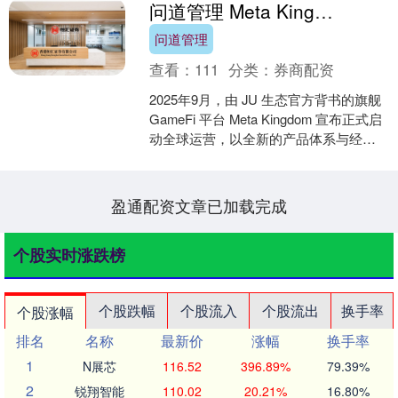
问道管理 Meta Kingdom 正式全球亮相，JU 生态旗舰 GameFi 平台重塑链游新范式
问道管理
查看：
111
分类：
券商配资
2025年9月，由 JU 生态官方背书的旗舰
GameFi 平台 Meta Kingdom 宣布正式启
动全球运营，以全新的产品体系与经济
模型，致力于重塑链游行业....
盈通配资文章已加载完成
个股实时涨跌榜
个股跌幅
个股流入
个股流出
换手率
个股涨幅
排名
名称
最新价
涨幅
换手率
1
N展芯
116.52
396.89%
79.39%
2
锐翔智能
110.02
20.21%
16.80%