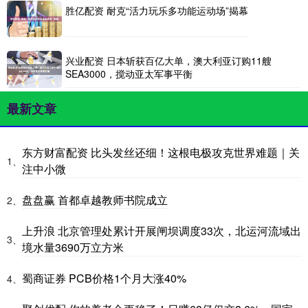
胜亿配资 耐克“活力玩乐多功能运动场”揭幕
兴业配资 日本斩获百亿大单，澳大利亚订购11艘
SEA3000，搅动亚太军事平衡
最新文章
东方财富配资 比头发丝还细！这根电极攻克世界难题｜关
1、
注中小微
盘盘赢 首都卓越教师书院成立
2、
上升浪 北京管理处累计开展闸坝调度33次，北运河流域出
3、
境水量3690万立方米
蜀商证券 PCB价格1个月大涨40%
4、