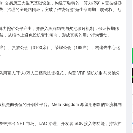
let 与 JuCoin 交易所三大生态基础设施，构建了独特的「算力挖矿 + 竞技链游
消费、治理的全链路闭环，突破了传统链游“短生命周期、弱确权、无
80% 通过算力挖矿公平产出，并嵌入黑洞销毁与奖池循环机制，保证长期稀
益，从根本上避免投机套利倾向，形成真实的用户行为驱动。
（31席）、贵族公会（3100席）、荣耀公会（199席），构建去中心化
。
线，采用百人/千人/万人三档竞技场模式，内置 VRF 随机机制与奖池分
沪深300
4651.31
.24%
-6.85
-0.15%
机走向价值的开创性平台。Meta Kingdom 希望用创新的经济机制
未来推出 NFT 市场、DAO 治理、开发者 SDK 接入等功能，持续扩