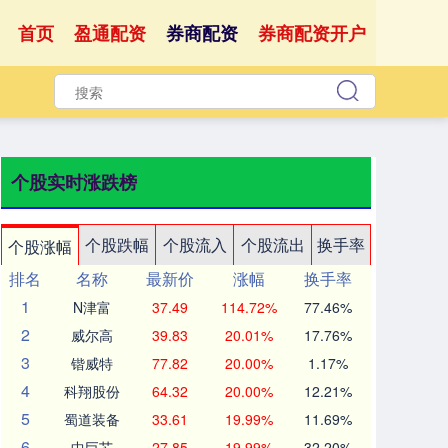
首页
盈通配资
券商配资
券商配资开户
个股实时涨跌榜
个股跌幅
个股流入
个股流出
换手率
个股涨幅
排名
名称
最新价
涨幅
换手率
1
N津富
37.49
114.72%
77.46%
2
威尔高
39.83
20.01%
17.76%
3
锴威特
77.82
20.00%
1.17%
4
科翔股份
64.32
20.00%
12.21%
5
蜀道装备
33.61
19.99%
11.69%
6
中巨芯
27.85
19.99%
32.20%