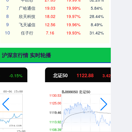
7
广哈通信
19.03
19.99%
5.84%
8
欣天科技
18.02
19.97%
28.44%
9
飞天诚信
12.56
19.96%
8.49%
10
任子行
7.16
19.93%
31.42%
沪深京行情 实时轮播
北证50
1122.88
创
3.42
0.30%