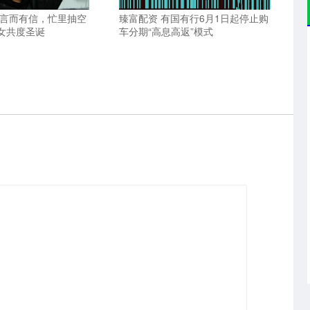
曼言而有信，忙里抽空
臻富配资 有国有行6月1日起停止购
女共度圣诞
车分期“高息高返”模式