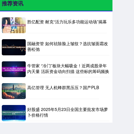
推荐资讯
胜亿配资 耐克“活力玩乐多功能运动场”揭幕
国融资管 如何祛除脸上皱纹？选抗皱面霜改
善松弛
牛管家 “冷门”板块大幅吸金！近两成股录年
内天量 活跃资金动向扫描 这些标的筹码频换
高亿管理 无人机蜂群黑压压？国产PLB
好股盛 2025年5月23日全国主要批发市场萝
卜价格行情