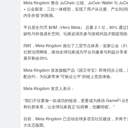
Meta Kingdom 整合 JuChain 公链、JuCoin Wal
+ 公会裂变」三位一体模型，实现了用户从注册、产出到
内生价值”的瓶颈。
平台原生代币 $HM（Hero Meta） 总量 2.1 亿，
缺性与价值成长空间。玩家必须先参与游戏对战才能提现收
同时，Meta Kingdom 推出了三层节点体系：皇家公会
社群治理网络，推动全球玩家成为平台共建者与利益分享者
展开剩余35%
Meta Kingdom 首发旗舰产品《国王夺宝》即将同步上
深证成指
14110.12
.92
0.57%
-34.08
-0
配合约，为玩家带来“可验证公平”的链上竞技体验。
Meta Kingdom 发言人表示：
“我们不仅要做一款成功的链游，更要成为推动 GameFi 从投
和社群体系，让全球玩家真正‘玩得爽，也赚得稳’。”
目前，Meta Kingdom 已启动全球多语言社区建设，并将于
大生态版图。