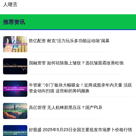
人咂舌
推荐资讯
胜亿配资 耐克“活力玩乐多功能运动场”揭幕
国融资管 如何祛除脸上皱纹？选抗皱面霜改善松弛
牛管家 “冷门”板块大幅吸金！近两成股录年内天量 活跃
资金动向扫描 这些标的筹码频换
高亿管理 无人机蜂群黑压压？国产PLB
好股盛 2025年5月23日全国主要批发市场萝卜价格行情