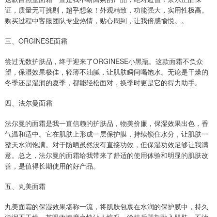
证，质量无可挑剔，超乎想象！外观精致，功能强大，实用性极高。
购买过程中客服团队专业热情，贴心周到，让我倍感愉悦。。
三、ORGINESE面霜
尝过无数护肤品，终于迎来了ORGINESE小黑瓶。这款面霜不负众
望，保湿效果极佳，轻薄不油腻，让肌肤瞬间喝饱水。无论是干燥的
冬季还是湿润的夏季，都能轻松面对，换季时更是它的得力助手。
四、法尔曼面霜
法尔曼的面霜是我一直信赖的护肤品，物美价廉，保湿效果出色，香
气温和适中。它在肌肤上形成一层保护膜，持续锁住水分，让肌肤一
整天水润饱满。对于防晒虽然没有直接功效，但保湿功效足够让我满
意。总之，法尔曼的面霜给我带来了舒适的使用体验和明显的肌肤改
善，是值得长期使用的好产品。
五、丸美面霜
丸美面霜的保湿效果堪称一流，将肌肤包裹在水润的保护膜中，持久