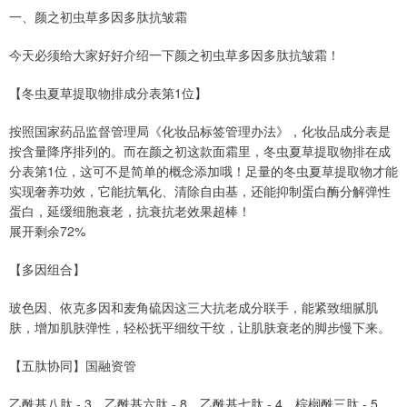
一、颜之初虫草多因多肽抗皱霜
今天必须给大家好好介绍一下颜之初虫草多因多肽抗皱霜！
【冬虫夏草提取物排成分表第1位】
按照国家药品监督管理局《化妆品标签管理办法》，化妆品成分表是
按含量降序排列的。而在颜之初这款面霜里，冬虫夏草提取物排在成
分表第1位，这可不是简单的概念添加哦！足量的冬虫夏草提取物才能
实现奢养功效，它能抗氧化、清除自由基，还能抑制蛋白酶分解弹性
蛋白，延缓细胞衰老，抗衰抗老效果超棒！
展开剩余72%
【多因组合】
玻色因、依克多因和麦角硫因这三大抗老成分联手，能紧致细腻肌
肤，增加肌肤弹性，轻松抚平细纹干纹，让肌肤衰老的脚步慢下来。
【五肽协同】国融资管
乙酰基八肽 - 3、乙酰基六肽 - 8、乙酰基七肽 - 4、棕榈酰三肽 - 5、