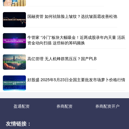
国融资管 如何祛除脸上皱纹？选抗皱面霜改善松弛
牛管家 “冷门”板块大幅吸金！近两成股录年内天量 活跃
资金动向扫描 这些标的筹码频换
高亿管理 无人机蜂群黑压压？国产PLB
好股盛 2025年5月23日全国主要批发市场萝卜价格行情
盈通配资
券商配资
券商配资开户
友情链接：