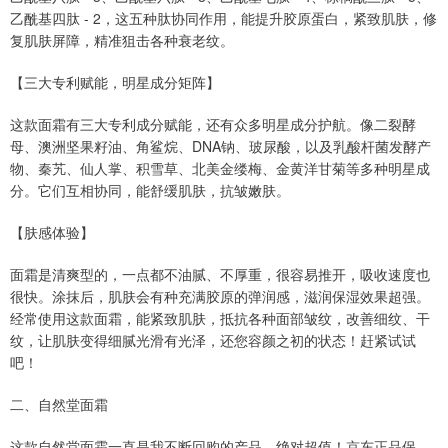
乙酰基四肽 - 2，这五种肽协同作用，能提升胶原蛋白，紧致肌肤，修
复肌肤屏障，精准狙击各种衰老纹。
【三大专利赋能，明星成分矩阵】
这款面霜有三大专利成分赋能，还有众多明星成分护航。像二裂酵
母、澳洲坚果籽油、角鲨烷、DNA钠、玻尿酸，以及乳酸杆菌发酵产
物、秦艽、仙人掌、积雪草、北美金缕梅、金黄洋甘菊等多种明星成
分。它们互相协同，能舒缓肌肤，抗皱嫩肤。
【肤感体验】
面霜是清爽型的，一点都不油腻、不厚重，很容易推开，吸收速度也
很快。涂抹后，肌肤会有种充满胶原的弹润感，滋润保湿效果超强。
经常使用这款面霜，能紧致肌肤，抵抗各种面部皱纹，改善细纹、干
纹，让肌肤变得细腻光滑有光泽，还您容颜之初的状态！赶紧试试
吧！
二、自然堂面霜
这款自然堂面霜一直是我不断回购的产品，绝对超值！京东正品保