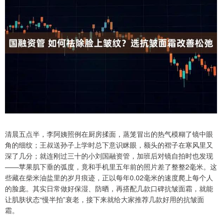
清晨五点半，李阿姨照例在厨房揉面，蒸笼冒出的热气模糊了镜中眼
角的细纹；王叔送孙子上学时总下意识眯眼，额头的褶子在寒风里又
深了几分；就连刚过三十的小刘国融资管，加班后对镜自拍时也发现
——苹果肌下垂的弧度，竟和手机里五年前的照片差了整整2毫米。这
些藏在柴米油盐里的岁月痕迹，正以每年0.02毫米的速度爬上每个人
的脸庞。其实日常做好保湿、防晒，再搭配几款口碑抗皱面霜，就能
让肌肤状态“慢半拍”衰老，接下来就给大家推荐几款好用的抗皱面
霜。