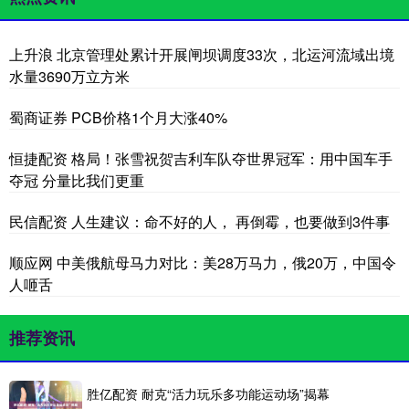
上升浪 北京管理处累计开展闸坝调度33次，北运河流域出境
水量3690万立方米
蜀商证券 PCB价格1个月大涨40%
恒捷配资 格局！张雪祝贺吉利车队夺世界冠军：用中国车手
夺冠 分量比我们更重
民信配资 人生建议：命不好的人， 再倒霉，也要做到3件事
顺应网 中美俄航母马力对比：美28万马力，俄20万，中国令
人咂舌
推荐资讯
胜亿配资 耐克“活力玩乐多功能运动场”揭幕