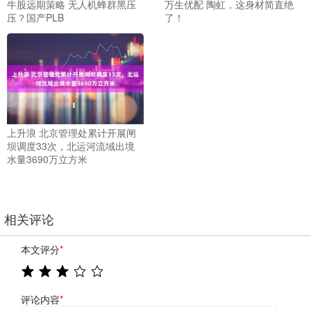
牛股远期策略 无人机蜂群黑压
万生优配 陶虹，这身材简直绝
压？国产PLB
了！
上升浪 北京管理处累计开展闸
坝调度33次，北运河流域出境
水量3690万立方米
相关评论
本文评分
*
评论内容
*