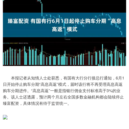
本报记者从知情人士处获悉，有国有大行分行接总行通知，6月1
日开始停止购车分期“高息高返”模式，届时该行将不再受理高息高返
购车分期进件。“高息高返”一般是指银行佣金支付标准高于3%的业
务。该人士还透露，预计两个月左右全国多数金融机构都会陆续停止
臻富配资，具体情况有待于监管统一。