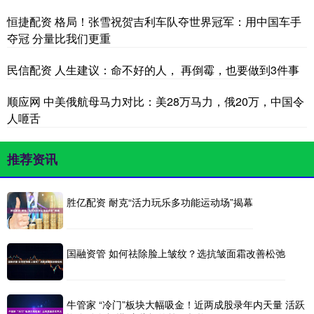
恒捷配资 格局！张雪祝贺吉利车队夺世界冠军：用中国车手
夺冠 分量比我们更重
民信配资 人生建议：命不好的人， 再倒霉，也要做到3件事
顺应网 中美俄航母马力对比：美28万马力，俄20万，中国令
人咂舌
推荐资讯
胜亿配资 耐克“活力玩乐多功能运动场”揭幕
国融资管 如何祛除脸上皱纹？选抗皱面霜改善松弛
牛管家 “冷门”板块大幅吸金！近两成股录年内天量 活跃