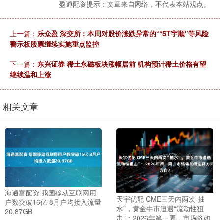
盈通配资提示：文章来自网络，不代表本站观点。
上一篇：
乐众盈 深交所：本周对股价涨跌异常的“*ST宇顺”等风险
警示板股票继续实施重点监控
下一篇：
东兴证券 稀土永磁板块涨幅居前 机构预计稀土价格有望
继续温和上涨
相关文章
海通富配资 我国移动互联网用
天宇优配 CME三天内两次“抽
户数突破16亿 8月户均接入流量
水”，黄金牛市遭遇“流动性狙
20.87GB
击”：2026年第一周，市场将如