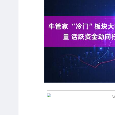
深证成指
14311.01
.68
1.02%
200.89
1