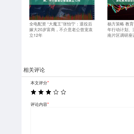
全电配资 “大魔王”张怡宁：退役后
杨方策略 教
嫁大20岁富商，不介意老公曾宠袁
年行动计划、
立12年
南片区调研座
相关评论
本文评分
*
评论内容
*