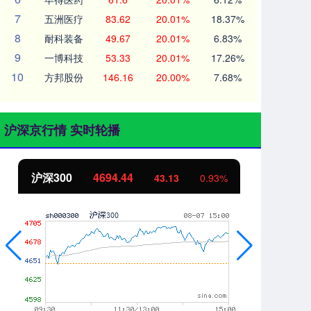
7
五洲医疗
83.62
20.01%
18.37%
8
耐科装备
49.67
20.01%
6.83%
9
一博科技
53.33
20.01%
17.26%
10
方邦股份
146.16
20.00%
7.68%
沪深京行情 实时轮播
北证50
1134.24
创
11.37
1.01%