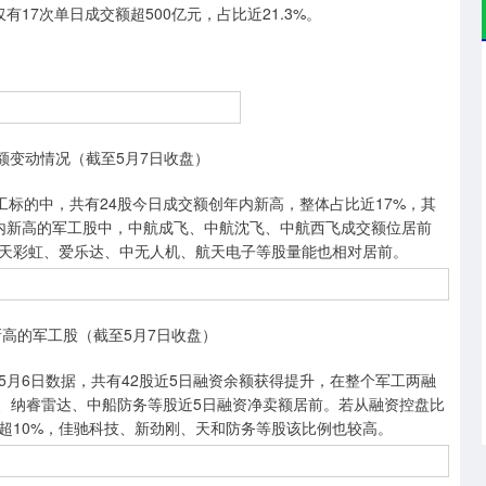
有17次单日成交额超500亿元，占比近21.3%。
额变动情况（截至5月7日收盘）
标的中，共有24股今日成交额创年内新高，整体占比近17%，其
内新高的军工股中，中航成飞、中航沈飞、中航西飞成交额位居前
务、航天彩虹、爱乐达、中无人机、航天电子等股量能也相对居前。
高的军工股（截至5月7日收盘）
6日数据，共有42股近5日融资余额获得提升，在整个军工两融
技、纳睿雷达、中船防务等股近5日融资净卖额居前。若从融资控盘比
超10%，佳驰科技、新劲刚、天和防务等股该比例也较高。