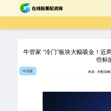
牛管家 “冷门”板块大幅吸金！近
些标
牛管家
来源：秒配策