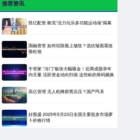
推荐资讯
胜亿配资 耐克“活力玩乐多功能运动场”揭幕
国融资管 如何祛除脸上皱纹？选抗皱面霜改
善松弛
牛管家 “冷门”板块大幅吸金！近两成股录年
内天量 活跃资金动向扫描 这些标的筹码频换
高亿管理 无人机蜂群黑压压？国产PLB
好股盛 2025年5月23日全国主要批发市场萝
卜价格行情