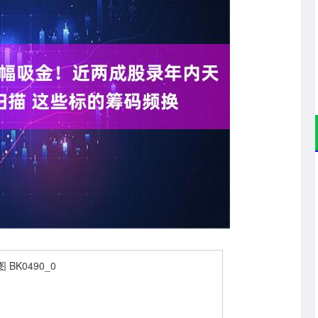
沪深300
4694.44
.42%
43.13
0.93%