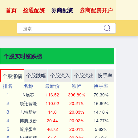
首页
盈通配资
券商配资
券商配资开户
个股实时涨跌榜
个股跌幅
个股流入
个股流出
换手率
个股涨幅
排名
名称
最新价
涨幅
换手率
1
N展芯
116.52
396.89%
79.39%
2
锐翔智能
110.02
20.21%
16.80%
3
志特新材
14.8
20.03%
14.18%
4
博腾股份
20.44
20.02%
14.77%
5
近岸蛋白
46.72
20.01%
5.62%
6
毕得医药
61.6
20.01%
6.12%