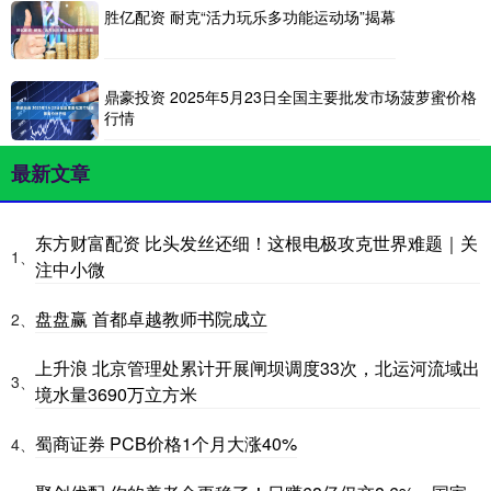
胜亿配资 耐克“活力玩乐多功能运动场”揭幕
鼎豪投资 2025年5月23日全国主要批发市场菠萝蜜价格
行情
最新文章
东方财富配资 比头发丝还细！这根电极攻克世界难题｜关
1、
注中小微
盘盘赢 首都卓越教师书院成立
2、
上升浪 北京管理处累计开展闸坝调度33次，北运河流域出
3、
境水量3690万立方米
蜀商证券 PCB价格1个月大涨40%
4、