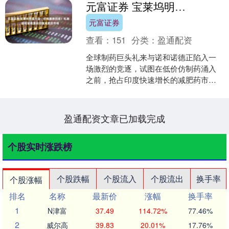
元富证券 宝莱坞明星代言、价格暴降四成！礼来、诺和诺德激战印度减肥药市场
元富证券
查看：
151
分类：
盈通配资
全球制药巨头礼来与诺和诺德正陷入一
场激烈的竞逐，试图在低价仿制药涌入
之前，抢占印度快速增长的减肥药市
场。 随着这一全球人口第一大国的肥胖
药物市场预计在两年内突破....
盈通配资文章已加载完成
个股实时涨跌榜
个股跌幅
个股流入
个股流出
换手率
个股涨幅
排名
名称
最新价
涨幅
换手率
1
N津富
37.49
114.72%
77.46%
2
威尔高
39.83
20.01%
17.76%