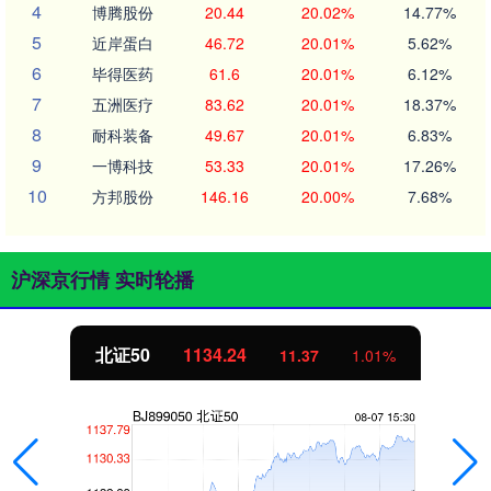
4
博腾股份
20.44
20.02%
14.77%
5
近岸蛋白
46.72
20.01%
5.62%
6
毕得医药
61.6
20.01%
6.12%
7
五洲医疗
83.62
20.01%
18.37%
8
耐科装备
49.67
20.01%
6.83%
9
一博科技
53.33
20.01%
17.26%
10
方邦股份
146.16
20.00%
7.68%
沪深京行情 实时轮播
24
创业板指
3563
11.37
1.01%