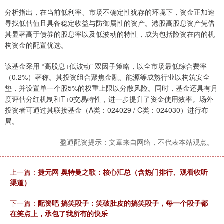
分析指出，在当前低利率、市场不确定性犹存的环境下，资金正加速
寻找低估值且具备稳定收益与防御属性的资产。港股高股息资产凭借
其显著高于债券的股息率以及低波动的特性，成为包括险资在内的机
构资金的配置优选。
该基金采用 “高股息+低波动” 双因子策略，以全市场最低综合费率
（0.2%）著称。其投资组合聚焦金融、能源等成熟行业以构筑安全
垫，并设置单一个股5%的权重上限以分散风险。同时，基金还具有月
度评估分红机制和T+0交易特性，进一步提升了资金使用效率。场外
投资者可通过其联接基金（A类：024029 / C类：024030）进行布
局。
盈通配资提示：文章来自网络，不代表本站观点。
上一篇：
捷元网 奥特曼之歌：核心汇总（含热门排行、观看收听
渠道）
下一篇：
配资吧 搞笑段子：笑破肚皮的搞笑段子，每一个段子都
在笑点上，承包了我所有的快乐