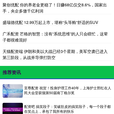
聚创优配 你的养老金更稳了！日赚68亿仅交8.6%，国家出
手，央企多缴千亿利润
盛瑞德优配 12.99万起上市，堪称“头等舱”舒适的SUV
广禾配资 芒格的智慧：没有“系统思维”的人只会瞎忙，这辈
子都很难混好
天猫配资端 伊朗和美以大战已经3个星期，美军空袭已进入
第三阶段，从战斧导弹打防空
推荐资讯
至尊配资 祝贺！投身护理工作40年，上海护士邢红在人
民大会堂获颁第50届南丁格尔奖
配资吧 搞笑段子：笑破肚皮的搞笑段子，每一个段子都
在笑点上，承包了我所有的快乐