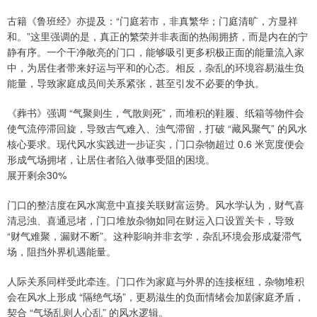
古籍《鲁班经》亦提及：“门庭若市，非真繁华；门庭清旷，方显祥
和。”这里强调的是，真正的繁荣并非表面的热闹拥挤，而是内在的宁
静有序。一个干净敞亮的门口，能够吸引更多积极正面的能量流入家
中，为居住者带来好运与平和的心态。相反，杂乱的环境容易滋生负
能量，导致家庭成员间关系紧张，甚至引发不必要的争执。
《葬书》强调 “气聚则生，气散则死”，而堆积的鞋履、纸箱等物件会
使气流停滞回旋，导致吉气难入、浊气滞留，打破 “藏风聚气” 的风水
核心要求。现代风水实践进一步证实，门口杂物超过 0.6 米宽度便会
形成气场拥堵，让居住者陷入做事受阻的困境。
展开剩余30%
门口的整洁度在风水寓意中直接关联财富运势。风水学认为，财气喜
清忌浊、喜通忌堵，门口堆放杂物如同在财运入口设置关卡，导致
“财气难聚，漏财不断”。这种影响并非玄学，杂乱环境会形成凝滞气
场，阻挡外界机遇能量。
人际关系同样受此牵连。门口作为家庭与外界的连接枢纽，杂物堆积
会在风水上形成 “隔绝气场”，更易滋生的负面情绪会加剧家庭矛盾，
契合 “气场乱则人心乱” 的风水逻辑。