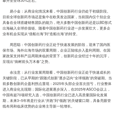
攀升至全球30%左右。
易小金：从商业化情况来看，中国创新药行业仍处于初级阶段。
目前全球创新药市场还是集中在欧美发达国家，当前国内仅个别企业
具备在全球搭建销售团队的能力，绝大多数中国创新药还是以BD形式
出海融入全球价值链。随着中国创新药行业进一步发展壮大，更多企
业有机会实现从“借船出海”到“造船出海”的转变。
周思聪：中国创新药行业正处于快速发展的阶段，迎来了国内医
保市场、海外出海市场的双重周期，企业正陆续步入盈利周期。在国
家政策支持和产品周期来临的背景下，创新药企业经过十年的沉浮，
呈现出“病树前头万木春”之势。
余汝意：从行业发展周期看，中国创新药行业正处于快速成长的
关键阶段，已从早期的“跟随式创新”逐步迈向“全球领跑”的突破期。当
前多数创新药企盈利拐点显现：2025年头部企业首次扭亏，行业整体
进入商业化兑现期；国际化进展逐步深入，在2025年ASCO会议上，
中国有超70项研究入选，中国创新药行业已进入高质量国际化发展
期，未来3~5年将是行业从“并跑”到“领跑”的关键窗口期，具备亮眼管
线布局和临床优势的企业将主导新一轮增长。