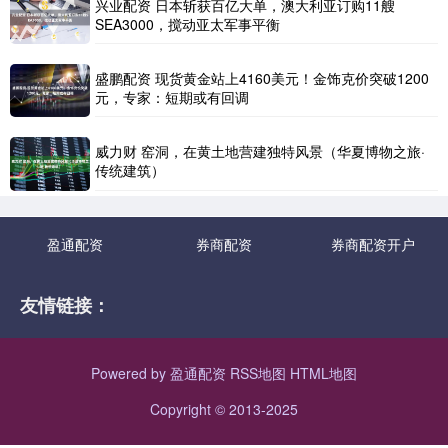
兴业配资 日本斩获百亿大单，澳大利亚订购11艘
SEA3000，搅动亚太军事平衡
盛鹏配资 现货黄金站上4160美元！金饰克价突破1200
元，专家：短期或有回调
威力财 窑洞，在黄土地营建独特风景（华夏博物之旅·
传统建筑）
盈通配资
券商配资
券商配资开户
友情链接：
Powered by
盈通配资
RSS地图
HTML地图
Copyright
© 2013-2025