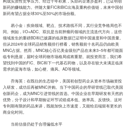
构成实质性竞争压力。经过十年积累，头部药企逐步盈利，已证明创
新药的赚钱能力。伴随大量FIC和BIC出海及重构价值链，未来中国创
新药有望占据全球30%至50%的市场份额。
易小金：疾病领域、靶点、技术路线不同，其行业竞争格局也不
同。例如，I/O+ADC、双抗是当前肿瘤药领域的主流迭代方向，这些
领域发生的重磅BD和已披露的临床数据已证明中国速度和中国质量。
但从2024年全球药品销售额排行榜看，销售额前十名药品仍由欧美
MNC占据。然而，MNC核心百亿美金级别产品在未来3~5年都可能面
临专利悬崖，届时全球药物市场格局或将重塑。就投资而言，我们希
望找到中国的FIC、BIC和下一代基石药物，以及存在较大未满足临床
需求的蓝海市场，如心梗、痛风、AD等领域。
乔海英：在既往的生态链中，美国初创型药企从资本市场融资投
入研发，成功后再被MNC并购。当下中国药企的早研管线已取代美国
创新药企，成为MNC引进管线的首选。中国企业在早期研发有天然的
优势，分子设计和早期验证环节试错成本低、效率高、反馈快。这对
专利期有限的药品来讲，既能加快上市速度，又能给后端留有更长的
商业化时间。
当前估值仍处于合理偏低水平