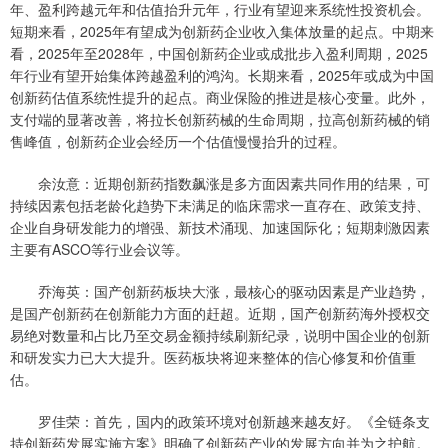
年、盈利跨越元年和估值抬升元年，行业有望迎来系统性投资机会。
短期来看，2025年有望成为创新药企业收入集体放量的起点。中期来
看，2025年至2028年，中国创新药企业或成批步入盈利周期，2025
年行业有望开始集体跨越盈利的鸿沟。长期来看，2025年或成为中国
创新药估值系统性提升的起点。商业保险的推进是核心变量。此外，
支付端的显著改善，将拉长创新药械的生命周期，拉高创新药械的销
售峰值，创新药企业会经历一个估值慢慢抬升的过程。
余汝意：近期创新药指数飙涨是多方面因素共同作用的结果，可
持续因素包括老龄化趋势下未满足的临床需求一直存在、政策支持、
企业自身研发能力的增强、新技术涌现、加速国际化；短期刺激因素
主要有ASCO等行业会议等。
乔海英：国产创新药板块大涨，最核心的驱动因素是产业趋势，
是国产创新药在创新能力方面的赶超。近期，国产创新药海外授权交
易绝对数量和占比乃至交易金额持续刷新纪录，说明中国企业的创新
和研发实力已大大提升。医药板块将迎来整体的信心修复和价值重
估。
罗佳荣：首先，国内的政策环境对创新越来越友好。《全链条支
持创新药发展实施方案》明确了创新药产业的发展方向并为之护航。