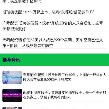
手，央企多缴千亿利润
盛瑞德优配 12.99万起上市，堪称“头等舱”舒适的SUV
广禾配资 芒格的智慧：没有“系统思维”的人只会瞎忙，这辈
子都很难混好
天猫配资端 伊朗和美以大战已经3个星期，美军空袭已进入
第三阶段，从战斧导弹打防空
推荐资讯
至尊配资 祝贺！投身护理工作40年，上海护士邢红在人
民大会堂获颁第50届南丁格尔奖
配资吧 搞笑段子：笑破肚皮的搞笑段子，每一个段子都
在笑点上，承包了我所有的快乐