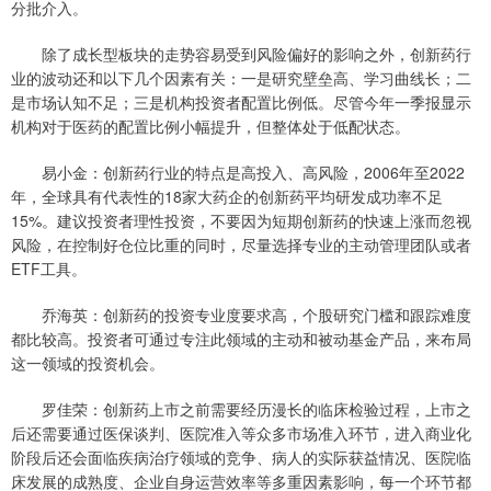
分批介入。
除了成长型板块的走势容易受到风险偏好的影响之外，创新药行
业的波动还和以下几个因素有关：一是研究壁垒高、学习曲线长；二
是市场认知不足；三是机构投资者配置比例低。尽管今年一季报显示
机构对于医药的配置比例小幅提升，但整体处于低配状态。
易小金：创新药行业的特点是高投入、高风险，2006年至2022
年，全球具有代表性的18家大药企的创新药平均研发成功率不足
15%。建议投资者理性投资，不要因为短期创新药的快速上涨而忽视
风险，在控制好仓位比重的同时，尽量选择专业的主动管理团队或者
ETF工具。
乔海英：创新药的投资专业度要求高，个股研究门槛和跟踪难度
都比较高。投资者可通过专注此领域的主动和被动基金产品，来布局
这一领域的投资机会。
罗佳荣：创新药上市之前需要经历漫长的临床检验过程，上市之
后还需要通过医保谈判、医院准入等众多市场准入环节，进入商业化
阶段后还会面临疾病治疗领域的竞争、病人的实际获益情况、医院临
床发展的成熟度、企业自身运营效率等多重因素影响，每一个环节都