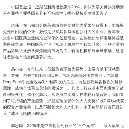
中国基金报：近期创新药指数飙涨20%，你认为最关键的驱动因
素有哪些？哪些因素具有可持续性，哪些是短期刺激因素？
赵伟：在当前部分医药领域面临支付能力受限的背景下，能够率
先走出困境的企业，必然是那些具备持续创新能力的企业。近年来，
众多中国医药企业瞄准全球化的创新研发。在传统仿制药发展路径遭
遇瓶颈之后，中国医药产业已实现了阶段性的转型升级。一些企业的
产品策略正逐步从聚焦国内市场为主，转向积极拓展全球市场，这意
味着潜在市场空间显著扩大。
易小金：今年以来，创新药表现较为强势，主要有以下驱动因
素：首先，自去年9月24日以来，市场风险偏好明显提升，尤其是
DeepSeek引起全世界对中国科技的关注，而创新药具备很强的科技
属性，成为市场重点关注的领域之一。其次，行业基本面也发生了诸
多积极变化，催化剂频出。从更深层次看，在本轮行情背后，我们看
到了可持续的产业趋势，那就是顶层设计的大力支持和以CXO为代表
的配套产业完善，以及不断壮大的人才红利。中国创新药行业已经进
入了成长飞轮的正向循环。
周思聪：2025年是中国创新药行业的“三个元年”——收入放量元