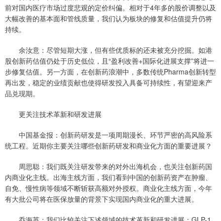
前对国内医疗市场过度悲观的定价纠偏。相对于4年多的股价调整以及
大幅改善的基本面和管线质量，我们认为板块的修复和估值提升仍将
持续。
余汝意：尽管短期大涨，但有些优质标的还未被充分挖掘。如港
股创新药估值仍处于历史低位，且“盈利改善+国际化进展支撑”将进一
步修复估值。另一方面，在创新药浪潮中，多数传统Pharma创新转型
再出发，稳定的业绩贡献也使得研发投入具备可持续性，有望迎来产
品兑现期。
更关注技术革新和研发进展
中国基金报：创新药研发是一项周期漫长、环节严密的高风险系
统工程。近期你主要关注哪些创新药研发和商业化方面的重要进展？
周思聪：我们既关注研发带来的对外出海机会，也关注创新药国
内商业化主线。出海主线方面，我们看到中国的创新药资产在肿瘤、
自免、慢性病等领域不断斩获高额对外授权。商业化主线方面，今年
有大批公司将在医保放量的背景下实现国内商业化的重大进展。
乔海英：我们比较关注下述领域的技术革新和研发进展：GLP-1