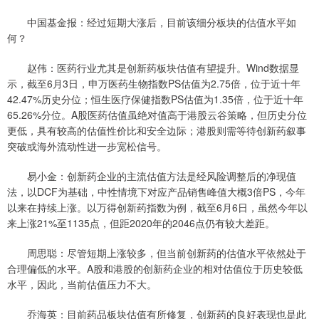
中国基金报：经过短期大涨后，目前该细分板块的估值水平如
何？
赵伟：医药行业尤其是创新药板块估值有望提升。Wind数据显
示，截至6月3日，申万医药生物指数PS估值为2.75倍，位于近十年
42.47%历史分位；恒生医疗保健指数PS估值为1.35倍，位于近十年
65.26%分位。A股医药估值虽绝对值高于港股云谷策略，但历史分位
更低，具有较高的估值性价比和安全边际；港股则需等待创新药叙事
突破或海外流动性进一步宽松信号。
易小金：创新药企业的主流估值方法是经风险调整后的净现值
法，以DCF为基础，中性情境下对应产品销售峰值大概3倍PS，今年
以来在持续上涨。以万得创新药指数为例，截至6月6日，虽然今年以
来上涨21%至1135点，但距2020年的2046点仍有较大差距。
周思聪：尽管短期上涨较多，但当前创新药的估值水平依然处于
合理偏低的水平。A股和港股的创新药企业的相对估值位于历史较低
水平，因此，当前估值压力不大。
乔海英：目前药品板块估值有所修复，创新药的良好表现也是此