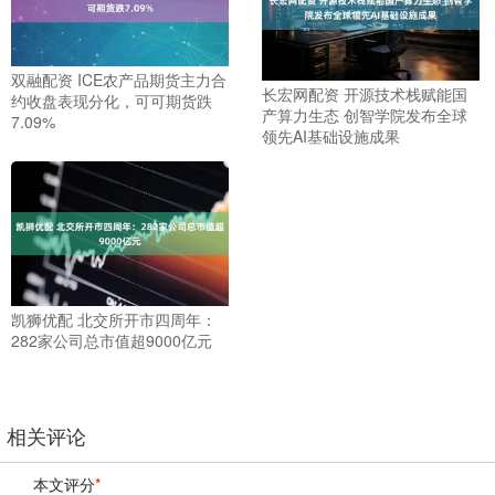
双融配资 ICE农产品期货主力合
长宏网配资 开源技术栈赋能国
约收盘表现分化，可可期货跌
产算力生态 创智学院发布全球
7.09%
领先AI基础设施成果
凯狮优配 北交所开市四周年：
282家公司总市值超9000亿元
相关评论
本文评分
*