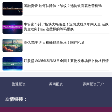
国融资管 如何祛除脸上皱纹？选抗皱面霜改善松弛
牛管家 “冷门”板块大幅吸金！近两成股录年内天量 活跃
资金动向扫描 这些标的筹码频换
高亿管理 无人机蜂群黑压压？国产PLB
好股盛 2025年5月23日全国主要批发市场萝卜价格行情
盈通配资
券商配资
券商配资开户
友情链接：