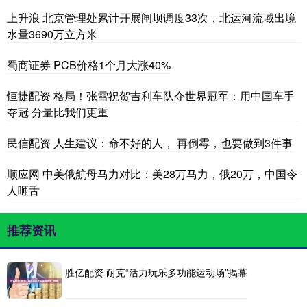
上升浪 北京管理处累计开展闸坝调度33次，北运河流域出境
水量3690万立方米
蜀商证券 PCB价格1个月大涨40%
恒捷配资 格局！张雪祝贺吉利车队夺世界冠军：用中国车手
夺冠 分量比我们更重
民信配资 人生建议：命不好的人， 再倒霉，也要做到3件事
顺应网 中美俄航母马力对比：美28万马力，俄20万，中国令
人咂舌
推荐资讯
胜亿配资 耐克“活力玩乐多功能运动场”揭幕