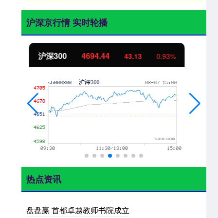
沪深京行情 实时轮播
北证50
1134.24
11.37
1.01%
热点资讯
盘盘赢 首都卓越教师书院成立