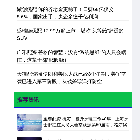
聚创优配 你的养老金更稳了！日赚68亿仅交
8.6%，国家出手，央企多缴千亿利润
盛瑞德优配 12.99万起上市，堪称“头等舱”舒适的
SUV
广禾配资 芒格的智慧：没有“系统思维”的人只会瞎
忙，这辈子都很难混好
天猫配资端 伊朗和美以大战已经3个星期，美军空
袭已进入第三阶段，从战斧导弹打防空
推荐资讯
至尊配资 祝贺！投身护理工作40年，上海护
士邢红在人民大会堂获颁第50届南丁格尔奖