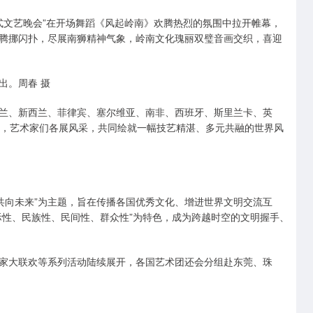
文艺晚会”在开场舞蹈《风起岭南》欢腾热烈的氛围中拉开帷幕，
腾挪闪扑，尽展南狮精神气象，岭南文化瑰丽双璧音画交织，喜迎
出。周春 摄
、新西兰、菲律宾、塞尔维亚、南非、西班牙、斯里兰卡、英
艺，艺术家们各展风采，共同绘就一幅技艺精湛、多元共融的世界风
向未来”为主题，旨在传播各国优秀文化、增进世界文明交流互
际性、民族性、民间性、群众性”为特色，成为跨越时空的文明握手、
大联欢等系列活动陆续展开，各国艺术团还会分组赴东莞、珠