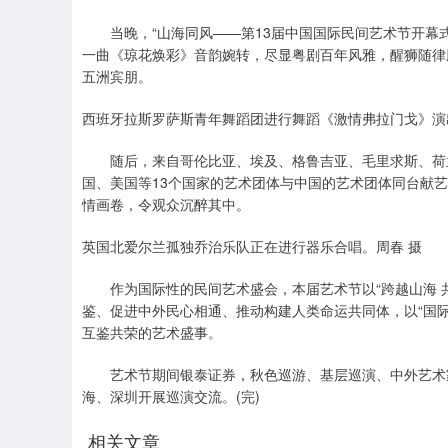
当晚，“山海同风——第13届中国国际民间艺术节开幕式
一曲《琼花焕彩》音韵婉转，尽显粤剧百年风雅，醒狮随律
五洲宾朋。
西班牙拉斯罗萨斯青年舞蹈团进行舞蹈《激情弗拉门戈》演
随后，来自哥伦比亚、埃及、格鲁吉亚、毛里求斯、荷兰
国、美国等13个国家的艺术团体与中国的艺术团体同台献
情画卷，令观众沉醉其中。
英国北爱尔兰孤独乔治乐队正在进行器乐合唱。周春 摄
作为国际性的民间艺术盛会，本届艺术节以“跨越山海 共
鉴、促进中外民心相通、推动构建人类命运共同体，以“国
互鉴共荣的艺术盛事。
艺术节期间银泰证券，秋色巡游、基层巡演、中外艺术家
海、深圳开展巡演交流。(完)
相关文章