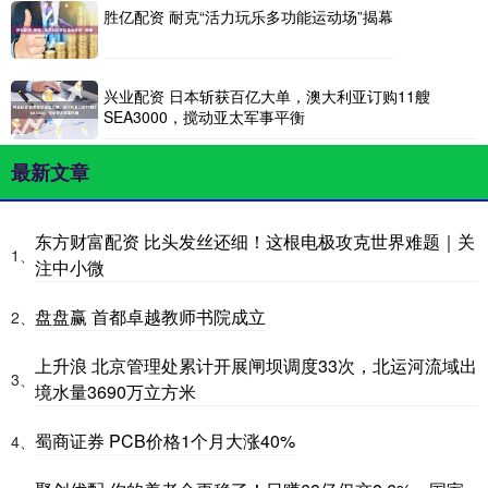
胜亿配资 耐克“活力玩乐多功能运动场”揭幕
兴业配资 日本斩获百亿大单，澳大利亚订购11艘
SEA3000，搅动亚太军事平衡
最新文章
东方财富配资 比头发丝还细！这根电极攻克世界难题｜关
1、
注中小微
盘盘赢 首都卓越教师书院成立
2、
上升浪 北京管理处累计开展闸坝调度33次，北运河流域出
3、
境水量3690万立方米
蜀商证券 PCB价格1个月大涨40%
4、