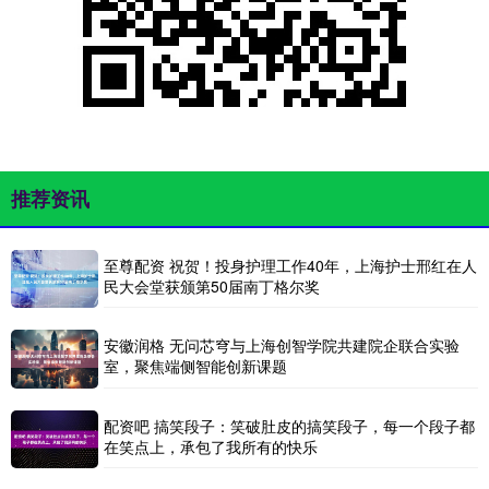
推荐资讯
至尊配资 祝贺！投身护理工作40年，上海护士邢红在人
民大会堂获颁第50届南丁格尔奖
安徽润格 无问芯穹与上海创智学院共建院企联合实验
室，聚焦端侧智能创新课题
配资吧 搞笑段子：笑破肚皮的搞笑段子，每一个段子都
在笑点上，承包了我所有的快乐