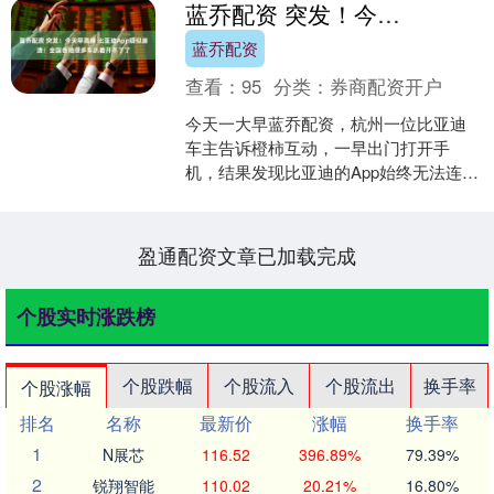
蓝乔配资 突发！今天早高峰 比亚迪App疑似崩溃！全国各地很多车趴着开不了了
蓝乔配资
查看：
95
分类：
券商配资开户
今天一大早蓝乔配资，杭州一位比亚迪
车主告诉橙柿互动，一早出门打开手
机，结果发现比亚迪的App始终无法连
接，导致他无法开启车门，早高峰出行
计划全部被打乱，他被迫步....
盈通配资文章已加载完成
个股实时涨跌榜
个股跌幅
个股流入
个股流出
换手率
个股涨幅
排名
名称
最新价
涨幅
换手率
1
N展芯
116.52
396.89%
79.39%
2
锐翔智能
110.02
20.21%
16.80%